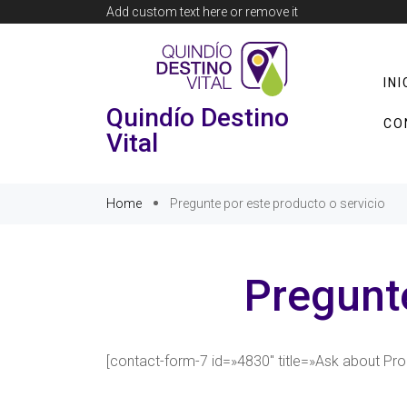
Add custom text here or remove it
INI
Quindío Destino
CO
Vital
Home
Pregunte por este producto o servicio
Pregunte
[contact-form-7 id=»4830″ title=»Ask about Pro